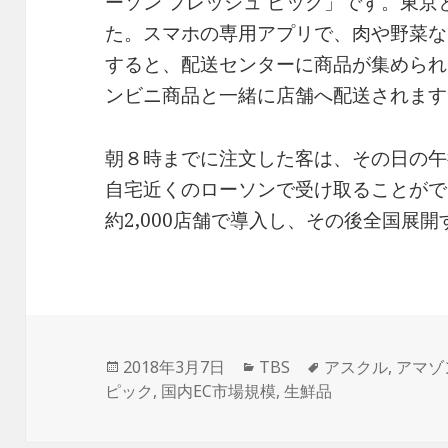
ーソン フレッシュ ピック」です。東
た。スマホの専用アプリで、肉や野菜な
すると、配送センターに商品が集められ
ンビニ商品と一緒に店舗へ配送されます
朝８時までに注文した客は、その日の午
自宅近くのローソンで受け取ることがで
約2,000店舗で導入し、その後全国展
投
2018年3月7日
カ
TBS
タ
アスクル
,
アマゾ
ピック
稿
,
国内EC市場規模
テ
,
生鮮品
グ
日:
ゴ
リ