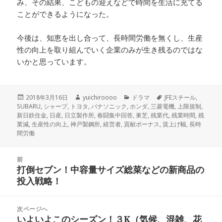
み、その結果、こどもの迎えなどで時間を生活に充てる
ことができるようになった。
今後は、知恵を出し合って、長時間労働を無くし、生産
性の向上を取り組んでいく企業のみが生き残るのではな
いかと思っています。
投
2018年3月16日
作
yuichiroooo
カ
ドラマ
タ
JFEスチール
,
SUBARU
稿
,
シャープ
,
トヨタ
成
,
パナソニック
,
ホンダ
テ
,
三菱電機
グ
,
上限規制
,
新日鉄住金
日:
,
日産
,
日立製作所
者
,
春闘集中回答
ゴ
,
東芝
,
残業代
,
残業時間
,
残
業減
,
生産性の向上
,
神戸製鋼所
,
経営者
,
貢献ボーナス
リ
,
賃上げ幅
,
長時
間労働
ー
投
前
稿
打倒セブン！中容量サイズ総菜などの新商品の
前
ナ
投入戦略！
の
ビ
投
ゲ
稿:
次ページへ
ー
いよいよこのシーズン！３K（気候、混雑、花
次