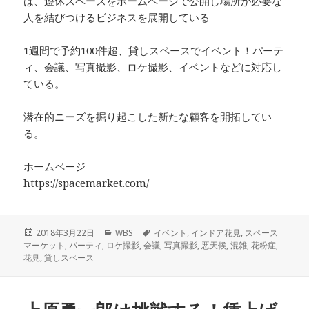
は、遊休スペースをホームページで公開し場所が必要な
人を結びつけるビジネスを展開している
1週間で予約100件超、貸しスペースでイベント！パーテ
ィ、会議、写真撮影、ロケ撮影、イベントなどに対応し
ている。
潜在的ニーズを掘り起こした新たな顧客を開拓してい
る。
ホームページ
https://spacemarket.com/
投
2018年3月22日
カ
WBS
タ
イベント
,
インドア花見
,
スペース
マーケット
稿
,
パーティ
,
ロケ撮影
テ
,
会議
グ
,
写真撮影
,
悪天候
,
混雑
,
花粉症
,
花見
日:
,
貸しスペース
ゴ
リ
ー