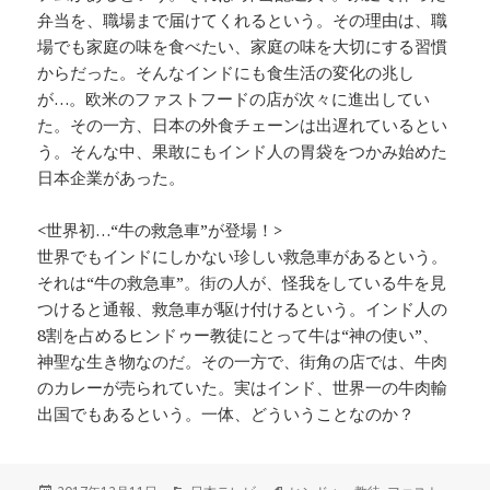
弁当を、職場まで届けてくれるという。その理由は、職
場でも家庭の味を食べたい、家庭の味を大切にする習慣
からだった。そんなインドにも食生活の変化の兆し
が…。欧米のファストフードの店が次々に進出してい
た。その一方、日本の外食チェーンは出遅れているとい
う。そんな中、果敢にもインド人の胃袋をつかみ始めた
日本企業があった。
<世界初…“牛の救急車”が登場！>
世界でもインドにしかない珍しい救急車があるという。
それは“牛の救急車”。街の人が、怪我をしている牛を見
つけると通報、救急車が駆け付けるという。インド人の
8割を占めるヒンドゥー教徒にとって牛は“神の使い”、
神聖な生き物なのだ。その一方で、街角の店では、牛肉
のカレーが売られていた。実はインド、世界一の牛肉輸
出国でもあるという。一体、どういうことなのか？