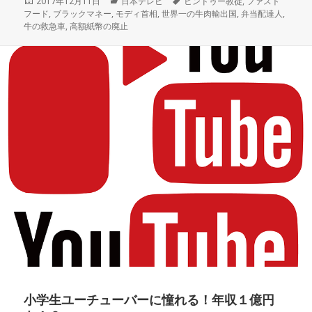
投
2017年12月11日
カ
日本テレビ
タ
ヒンドゥー教徒
,
ファスト
フード
稿
,
ブラックマネー
,
モディ首相
テ
,
世界一の牛肉輸出国
グ
,
弁当配達人
,
牛の救急車
日:
,
高額紙幣の廃止
ゴ
リ
ー
小学生ユーチューバーに憧れる！年収１億円