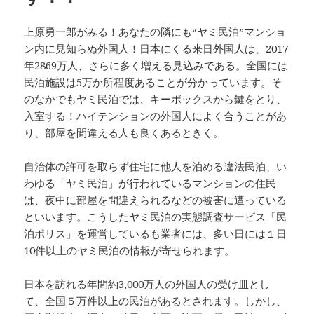
上原勇一郎がみる！あなたの隣にも“ヤミ民泊”マンショ
ン内に見知らぬ外国人！日本にくる来日外国人は、2017
年2869万人、さらに多く増える見込みである。全国には
民泊施設は5万か所程度あることが分かっています。そ
のなかでもヤミ民泊では、キーボックスから鍵をとり、
入室する！ハイテンションの外国人によく合うことがあ
り、部屋を間違える人も良くあるときく。
自治体の許可を取らず住宅に他人を泊める違法民泊、い
わゆる「ヤミ民泊」が行われているマンションの住民
は、夜中に部屋を間違えられるなどの被害に遭っている
といいます。こうしたヤミ民泊の実態調査サービス「民
泊ポリス」を運営しているも業者には、多い日には１日
10件以上のヤミ民泊の情報が寄せられます。
日本を訪れる年間約3,000万人の外国人の受け皿とし
て、全国５万件以上の民泊があるとされます。しかし、