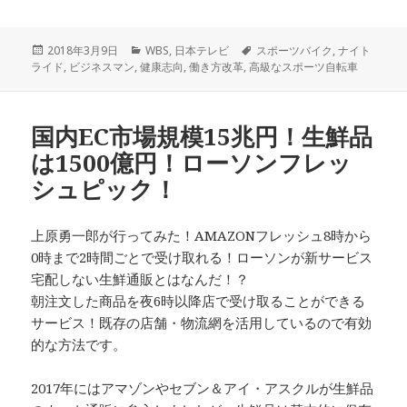
投
2018年3月9日
カ
WBS
,
日本テレビ
タ
スポーツバイク
,
ナイト
ライド
稿
,
ビジネスマン
,
健康志向
テ
,
働き方改革
,
高級なスポーツ自転車
グ
日:
ゴ
リ
ー
国内EC市場規模15兆円！生鮮品
は1500億円！ローソンフレッ
シュピック！
上原勇一郎が行ってみた！AMAZONフレッシュ8時から
0時まで2時間ごとで受け取れる！ローソンが新サービス
宅配しない生鮮通販とはなんだ！？
朝注文した商品を夜6時以降店で受け取ることができる
サービス！既存の店舗・物流網を活用しているので有効
的な方法です。
2017年にはアマゾンやセブン＆アイ・アスクルが生鮮品