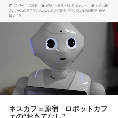
投
2017年11月23日
カ
WBS
,
上原勇一郎
,
日本テレビ
タ
お好み焼
き
,
稿
ソースの国フランス
,
ニッポンの餃子
テ
,
フランス
,
多民族国家
グ
,
餃子
,
餃子作り
日:
ゴ
リ
ー
ネスカフェ原宿 ロボットカフ
ェの“おもてなし”