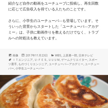
紹介など自作の動画をユーチューブに投稿し、再生回数
に応じて広告収入を得ている人たちのことです。
さらに、小学生のユーチューバ―も登場しています。そ
ういった背景からスタートした「ユーチューバ―アカデ
ミー」は、子供に動画作りを教えるだけでなく、トラブ
ルへの対処法も教えています。
フ
画像
投
2017年11月23日
カ
WBS
,
上原勇一郎
,
日本テレビ
ォ
タ
ＩＴエンジニア
稿
,
Ｕ-ＦＥＳ
,
ＵＵＵＭ
テ
,
ゲームクリエイター
,
スポー
ツ選手
ー
グ
,
ものづくりエンジニア
日:
,
ユーチューバ―アカデミー
ゴ
,
ユーチュー
バー
マ
,
小学生ユーチューバー
リ
ッ
ー
ト