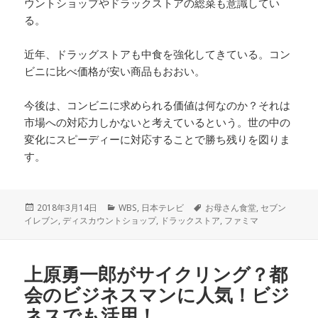
ウントショップやドラックストアの総菜も意識してい
る。
近年、ドラッグストアも中食を強化してきている。コン
ビニに比べ価格が安い商品もおおい。
今後は、コンビニに求められる価値は何なのか？それは
市場への対応力しかないと考えているという。世の中の
変化にスピーディーに対応することで勝ち残りを図りま
す。
投
2018年3月14日
カ
WBS
,
日本テレビ
タ
お母さん食堂
,
セブン
イレブン
稿
,
ディスカウントショップ
テ
,
ドラックストア
グ
,
ファミマ
日:
ゴ
リ
ー
上原勇一郎がサイクリング？都
会のビジネスマンに人気！ビジ
ネスでも活用！