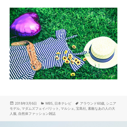
投
2018年3月6日
カ
WBS
,
日本テレビ
タ
アラウンド60歳
,
シニア
モデル
稿
,
マダムズフェイバリット
テ
,
マルシェ
,
宝島社
グ
,
素敵なあの人の大
人服
日:
,
自然体ファッション雑誌
ゴ
リ
ー