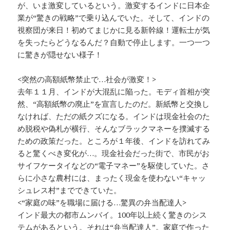
が、いま激変しているという。激変するインドに日本企
業が“驚きの戦略”で乗り込んでいた。そして、インドの
視察団が来日！初めてまじかに見る新幹線！運転士が気
を失ったらどうなるんだ？自動で停止します。一つ一つ
に驚きが隠せない様子！
<突然の高額紙幣禁止で…社会が激変！>
去年１１月、インドが大混乱に陥った。モディ首相が突
然、“高額紙幣の廃止”を宣言したのだ。新紙幣と交換し
なければ、ただの紙クズになる。インドは現金社会のた
め脱税や偽札が横行、そんなブラックマネーを撲滅する
ための政策だった。ところが１年後、インドを訪れてみ
ると驚くべき変化が…。現金社会だった街で、市民がお
サイフケータイなどの“電子マネー”を駆使していた。さ
らに小さな農村には、まったく現金を使わない“キャッ
シュレス村”までできていた。
<“家庭の味”を職場に届ける…驚異の弁当配達人>
インド最大の都市ムンバイ。100年以上続く驚きのシス
テムがあるという。それは“弁当配達人”。家庭で作った