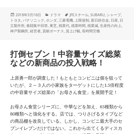
投
2018年3月16日
カ
ドラマ
タ
JFEスチール
,
SUBARU
,
シャープ
,
トヨタ
稿
,
パナソニック
,
ホンダ
テ
,
三菱電機
グ
,
上限規制
,
新日鉄住金
,
日産
,
日
立製作所
日:
,
春闘集中回答
,
東芝
ゴ
,
残業代
,
残業時間
,
残業減
,
生産性の向上
,
神戸製鋼所
,
経営者
,
貢献ボーナス
リ
,
賃上げ幅
,
長時間労働
ー
打倒セブン！中容量サイズ総菜
などの新商品の投入戦略！
上原勇一郎が調査した！もともとコンビニは個を狙って
いたが、２～３人の小家族をターゲットにした1.5倍程度
の中容量サイズ総菜の「お母さん食堂」を展開予定！
お母さん食堂シリーズに、中華などを加え、65種類から
80種類へと強化をする。店では、つりさげるタイプなど
の商品棚を改良している。しかし、コンビニ最大手のセ
ブンイレブンだけではない。これから出てくるディスカ