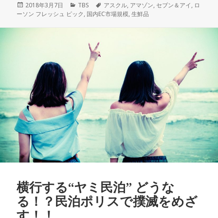
投
2018年3月7日
カ
TBS
タ
アスクル
,
アマゾン
,
セブン＆アイ
,
ロ
ーソン フレッシュ ピック
稿
テ
,
国内EC市場規模
グ
,
生鮮品
日:
ゴ
リ
ー
横行する“ヤミ民泊” どうな
る！？民泊ポリスで撲滅をめざ
す！！