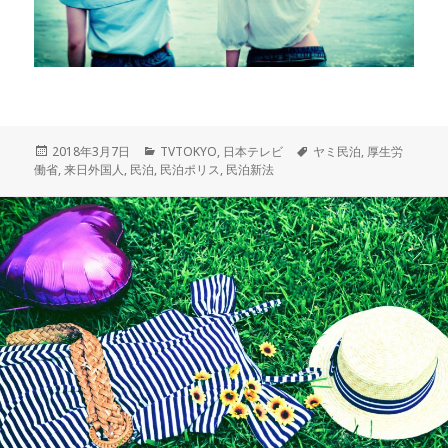
投
2018年3月7日
カ
TVTOKYO
,
日本テレビ
タ
ヤミ民泊
,
厚生労
働省
稿
,
来日外国人
,
民泊
,
テ
民泊ポリス
,
民泊新法
グ
日:
ゴ
リ
ー