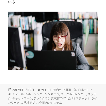
いる。
投
2017年11月19日
カ
ガイアの夜明け
,
上原勇一郎
,
日本テレビ
稿
タ
Ｅメール
,
カル・ヘンダーソンＣＴＯ
テ
,
グーグルカレンダー
,
スラッ
ク
,
日:
グ
チャットワーク
,
テッククランチ東京2017
ゴ
,
ビジネスチャット
,
ライ
ンワークス
,
他社アプリ
,
企業内のシステム
リ