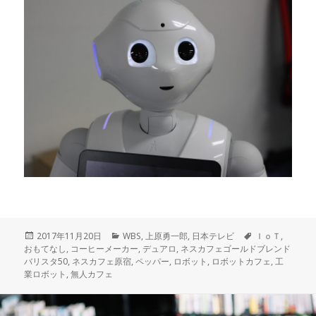
投
2017年11月20日
カ
WBS
,
上原勇一郎
,
日本テレビ
タ
ＩｏＴ
,
おもてなし
稿
,
コーヒーメーカー
テ
,
デュアロ
,
ネスカフェゴールドブレンド
グ
バリスタ50
日:
,
ネスカフェ原宿
ゴ
,
ペッパー
,
ロボット
,
ロボットカフェ
,
工
業ロボット
,
無人カフェ
リ
ー