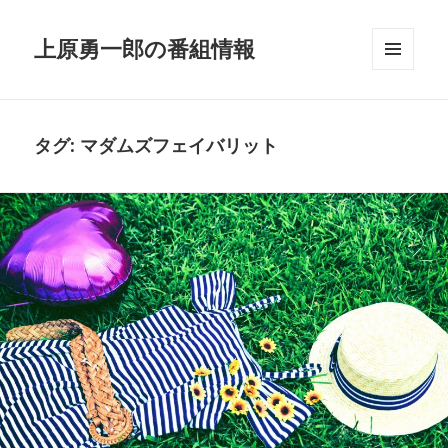
上原勇一郎の番組情報
メニュ
ーとウ
ィジェ
ット
タグ: マダムズフェイバリット