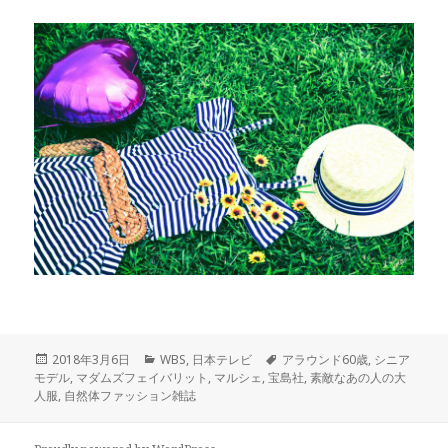
投
2018年3月6日
カ
WBS
,
日本テレビ
タ
アラウンド60歳
,
シニア
モデル
稿
,
マダムズフェイバリット
テ
,
マルシェ
,
宝島社
グ
,
素敵なあの人の大
人服
日:
,
自然体ファッション雑誌
ゴ
リ
ー