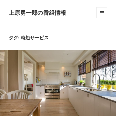
上原勇一郎の番組情報
メニュ
ーとウ
ィジェ
ット
タグ: 時短サービス