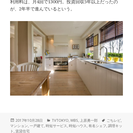
利用料は、月4回で1300円。投資回収5年以上だったの
が、2年半で進んでいるという。
投
2017年10月28日
カ
TVTOKYO
,
WBS
,
上原勇一郎
タ
ごちレピ
,
マンション
稿
,
一戸建て
,
時短サービス
テ
,
時短ハウス
,
有名シェフ
,
グ
調理キッ
ト
,
日:
賃貸住宅
ゴ